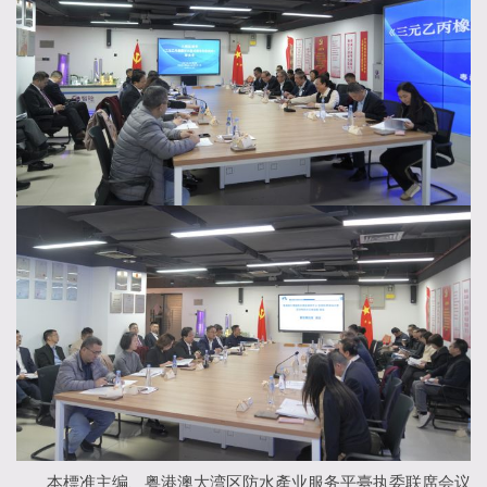
本
標准主编、粤港澳大湾区防水產业服务平臺执委联席会议