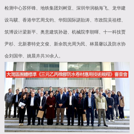
检测中心苏怀锋、
地铁集团刘树亚、深圳华润杨海飞、龙华建
设马驥、香港华艺周戈钧、华阳国际諶貽涛、市政院吴祖標、
筑
博设计梁新平、奥意建筑孙逊、机械院李朝暉、十一科技贾
尹杉、北新赛特史文俊、新余凯光周为民、林晨馨以及防水协
会刘国华、姚晨卉
共
30
余人。