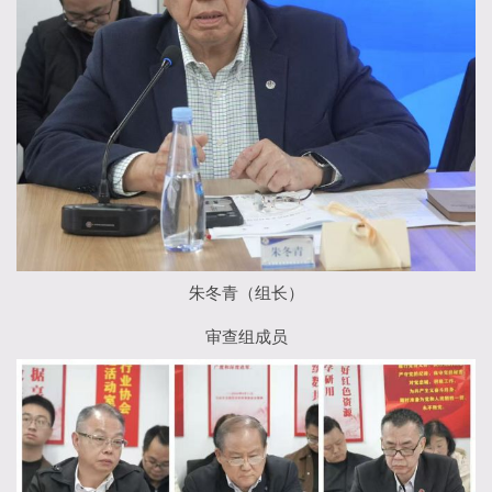
朱冬青（组长）
审查组成员