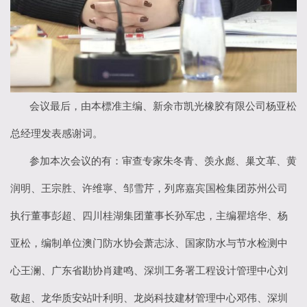
会议最后，由本
標准主编
、新余市凯光橡胶有限公司杨亚松
总经理发表感谢词。
参加本次会议的有：
审查
专家
朱冬青、羡永彪
、
巢文革、黄
润明、王宗胜
、
许维寧、邹雪芹，列席嘉宾国检集团苏州公司
执行董事彭超、四川桂湖集团董事长孙军忠，主编瞿培华、杨
亚松，编制单位澳门防水协会
萧志泳
、国家防水与节水检测中
心王澜、广东省勘协肖建鸣、深圳工务署工程设计管理中心刘
敬超、龙华质安站叶利明、
龙岗科技建材管理中心邓伟、深圳